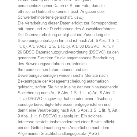
personenbezogener Daten (z.B. ein Foto, das die
ethnische Herkunft erkennen lässt, Angaben über
Schwerbehinderteneigenschaft, usw.).
Die Verarbeitung dieser Daten erfolgt zur Korrespondenz
mit Ihnen und zur Durchführung des Auswahlverfahrens.
Die Datenverarbeitung erfolgt auf die Zusendung der
Bewerbungsunterlagen hin und ist nach Art. 6 Abs. 1 S. 1
lit. b), Art. 9 Abs. 1 S. 1 lit. b), Art. 88 DSGVO i.V.m. §
26 BDSG Datenschutzgrundverordnung (DSGVO) zu den
genannten Zwecken für die angemessene Bearbeitung
des Bewerbungsverfahrens erforderlich.
Ihre persönlichen Informationen und die
Bewerbungsunterlagen werden sechs Monate nach
Bekanntgabe der Absageentscheidung automatisch
gelöscht, sofern Sie nicht in eine darüber hinausgehende
Speicherung nach Art. 6 Abs. 1 S. 1 lit. a) Art. 9 Abs. 2
lit. a) DSGVO eingewilligt haben oder einer Löschung
sonstige berechtigte Interessen entgegenstehen und
damit eine Verarbeitung nach Art. 6 Abs. 1 S. 1 lit. f), Art.
9 Abs. 1 lit. f) DSGVO zulässig ist. Ein solches
Interesse besteht insbesondere bei einer Beweispflicht
bei der Geltendmachung von Ansprüchen nach dem
Allgemeinen Gleichbehandlungsgesetz (AGG).